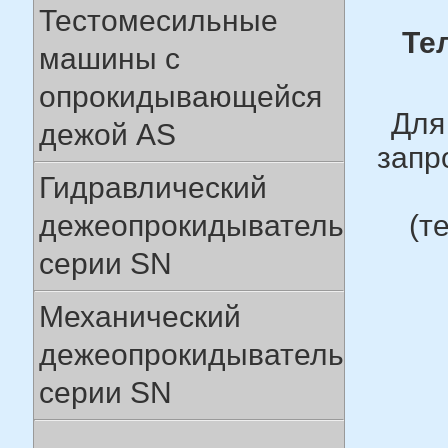
Тестомесильные
Тел
машины с
опрокидывающейся
Для
дежой AS
запр
Гидравлический
дежеопрокидыватель
(т
серии SN
Механический
дежеопрокидыватель
серии SN