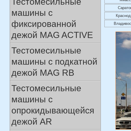
Тестомесильные
Сарато
машины с
Краснод
фиксированной
Владивос
дежой MAG ACTIVE
Тестомесильные
машины с подкатной
дежой MAG RB
Тестомесильные
машины с
опрокидывающейся
дежой AR