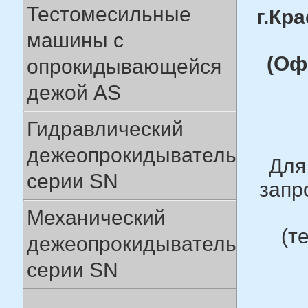
Тестомесильные
г.Кра
машины с
(Оф
опрокидывающейся
дежой AS
Гидравлический
дежеопрокидыватель
Для
серии SN
запр
Механический
(т
дежеопрокидыватель
серии SN