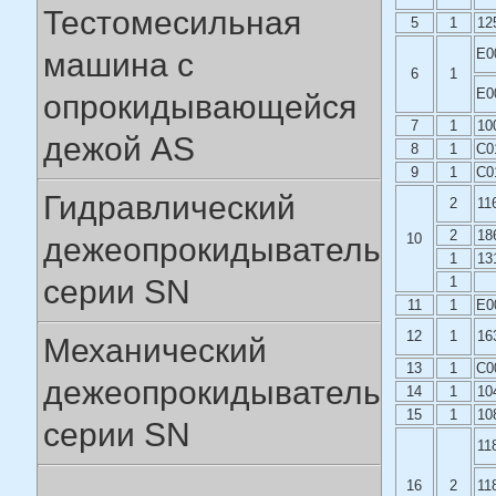
Тестомесильная
5
1
12
Е0
машина с
6
1
Е0
опрокидывающейся
7
1
10
дежой AS
8
1
C0
9
1
C0
Гидравлический
2
11
2
18
10
дежеопрокидыватель
1
13
серии SN
1
11
1
E0
12
1
16
Механический
13
1
C0
дежеопрокидыватель
14
1
10
15
1
10
серии SN
11
16
2
11