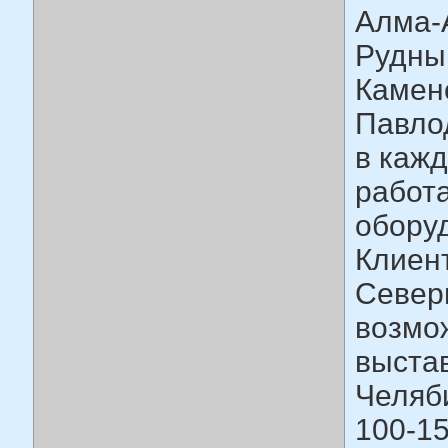
Алма-А
Рудный
Камено
Павлод
в кажд
работ
обору
Клиент
Север
возмо
выста
Челяби
100-15