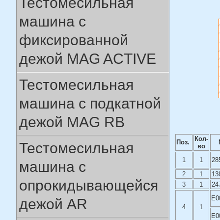
Тестомесильная
машина с
фиксированной
дежой MAG ACTIVE
Тестомесильная
машина с подкатной
дежой MAG RB
Кол-
Поз.
Тестомесильная
во
1
1
28
машина с
2
1
13
опрокидывающейся
3
1
24
Е0
дежой AR
4
1
Е0