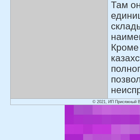
Там он
едини
склады
наиме
Кроме 
казахс
полног
позво
неиспр
© 2021, ИП Присяжный В